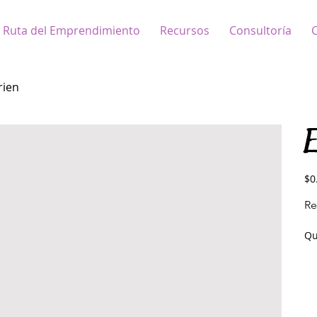
Ruta del Emprendimiento
Recursos
Consultoría
C
rien
E
Pric
$0
Re
Qu