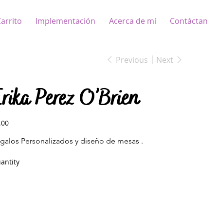
arrito
Implementación
Acerca de mí
Contáctanos
Previous
Next
rika Perez O’Brien
e
.00
galos Personalizados y diseño de mesas .
antity
Add to Cart