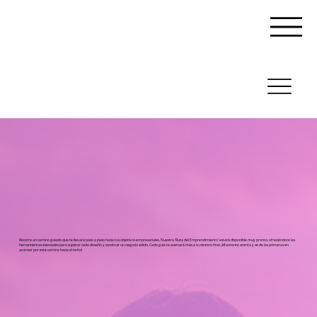
Recorre un camino guiado que te llevará paso a paso hacia tus objetivos empresariales. Nuestra ‘Ruta del Emprendimiento’ estará disponible muy pronto, ofreciéndote las
herramientas esenciales para superar cada desafío y construir un negocio sólido. Cada guía te acercará más a tu destino final. ¡Mantente atenta y sé de las primeras en
avanzar por este camino hacia el éxito!