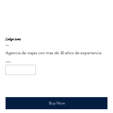
Evelyn tome
Price
$0.00
Agencia de viajes con mas de 30 años de experiencia
Quantity
Add to Cart
Buy Now