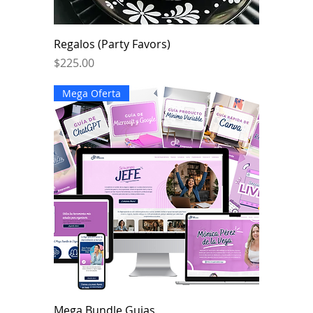
Regalos (Party Favors)
Price
$225.00
Mega Oferta
Mega Bundle Guias